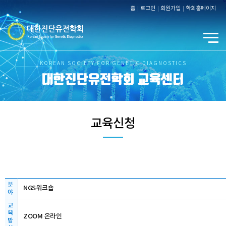
홈
로그인
회원가입
학회홈페이지
KOREAN SOCIETY FOR GENETIC DIAGNOSTICS
대한진단유전학회 교육센터
교육신청
분
NGS워크숍
야
교
육
ZOOM 온라인
방