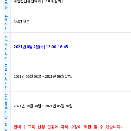
대한진단유전학회 [ 교육위원회 ]
분
과
교
육
3시간45분
시
간
교
육
개
2021년 6월 2일(수) 13:00-16:45
최
일
시
교
육
시
2021년 06월 03일 ~ 2021년 06월 17일
청
기
간
참
가
등
2021년 04월 30일 ~ 2021년 05월 28일
록
기
간
확
안내 | 교육 신청 인원에 따라 수강이 제한 될 수 있습니다.

인