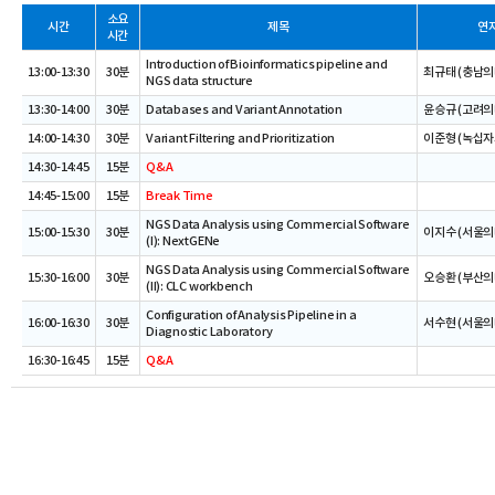
소요
시간
제목
연
시간
Introduction of Bioinformatics pipeline and
13:00-13:30
30분
최규태 (충남의
NGS data structure
13:30-14:00
30분
Databases and Variant Annotation
윤승규 (고려의
14:00-14:30
30분
Variant Filtering and Prioritization
이준형 (녹십
14:30-14:45
15분
Q&A
14:45-15:00
15분
Break Time
NGS Data Analysis using Commercial Software
15:00-15:30
30분
이지수 (서울의
(I): NextGENe
NGS Data Analysis using Commercial Software
15:30-16:00
30분
오승환 (부산의
(II): CLC workbench
Configuration of Analysis Pipeline in a
16:00-16:30
30분
서수현 (서울의
Diagnostic Laboratory
16:30-16:45
15분
Q&A