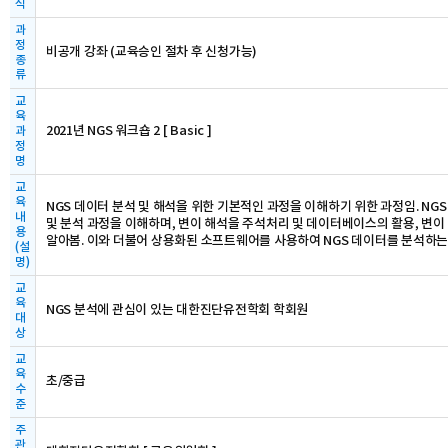
식
과
정
비공개 강좌 (교육승인 절차 후 신청가능)
종
류
교
육
2021년 NGS 워크숍 2 [ Basic ]
과
정
명
교
육
NGS 데이터 분석 및 해석을 위한 기본적인 과정을 이해하기 위한 과정임. NG
내
및 분석 과정을 이해하며, 변이 해석을 주석처리 및 데이터베이스의 활용, 변이
용
알아봄. 이와 더불어 상용화된 소프트웨어를 사용하여 NGS 데이터를 분석하는
(설
명)
교
육
NGS 분석에 관심이 있는 대한진단유전학회 학회원
대
상
교
육
초/중급
수
준
주
관