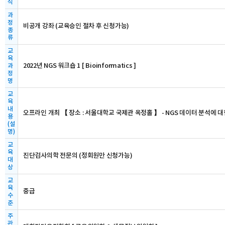
식
과
정
비공개 강좌 (교육승인 절차 후 신청가능)
종
류
교
육
2022년 NGS 워크숍 1 [ Bioinformatics ]
과
정
명
교
육
내
오프라인 개최 【 장소 : 서울대학교 국제관 옥정홀 】 - NGS 데이터 분석에 대
용
(설
명)
교
육
진단검사의학 전문의 (정회원만 신청가능)
대
상
교
육
중급
수
준
주
관