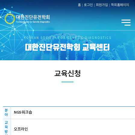
홈
로그인
회원가입
학회홈페이지
KOREAN SOCIETY FOR GENETIC DIAGNOSTICS
대한진단유전학회 교육센터
교육신청
분
NGS워크숍
야
교
육
오프라인
방