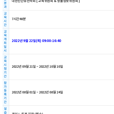
대한진단유전학회 [ 교육위원회 & 생물정보위원회 ]
분
과
교
육
7시간40분
시
간
교
육
개
2022년 9월 22일(목) 09:00-16:40
최
일
시
교
육
시
2022년 09월 21일 ~ 2022년 10월 10일
청
기
간
참
가
등
2022년 08월 01일 ~ 2022년 08월 24일
록
기
간
실
습