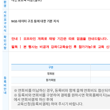
개인 노트북 지참 (필수)
환
경
사
전
요
NGS 데이터 구조 등에 대한 기본 지식
구
지
식
확
안내 | 오프라인 개최로 재방 기간은 따로 없음을 안내드립니다. 
인
사
항
구분
정회원
등
참가회원
록
비
안
※ 연회비를 미납하신 경우, 등록비와 함께 올해 연회비도 합산되
내
※ 등록비와 연회비를 구분하여 결제를 원하시면 학회홈페이지(
w
에서 연회비결제 하신 후에
교육신청(등록비결제) 하여 주시기 바랍니다.