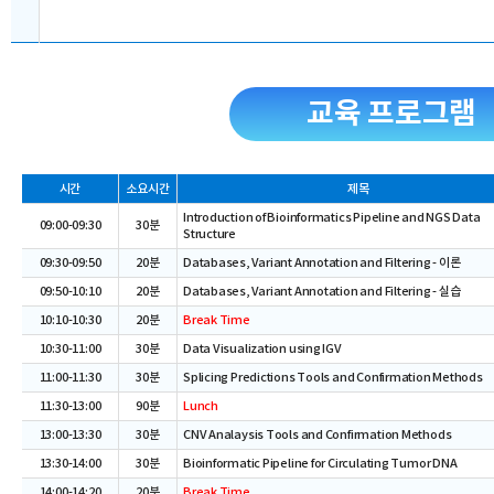
교육 프로그램
시간
소요시간
제목
Introduction of Bioinformatics Pipeline and NGS Data
09:00-09:30
30분
Structure
09:30-09:50
20분
Databases, Variant Annotation and Filtering - 이론
09:50-10:10
20분
Databases, Variant Annotation and Filtering - 실습
10:10-10:30
20분
Break Time
10:30-11:00
30분
Data Visualization using IGV
11:00-11:30
30분
Splicing Predictions Tools and Confirmation Methods
11:30-13:00
90분
Lunch
13:00-13:30
30분
CNV Analaysis Tools and Confirmation Methods
13:30-14:00
30분
Bioinformatic Pipeline for Circulating Tumor DNA
14:00-14:20
20분
Break Time