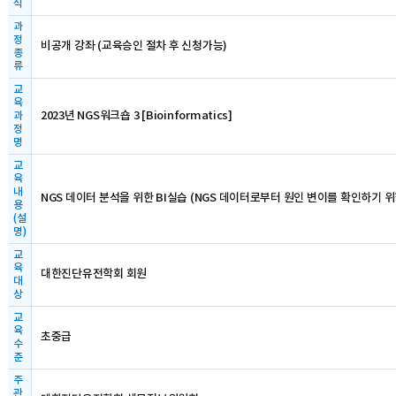
식
과
정
비공개 강좌 (교육승인 절차 후 신청가능)
종
류
교
육
2023년 NGS워크숍 3 [Bioinformatics]
과
정
명
교
육
내
NGS 데이터 분석을 위한 BI실습 (NGS 데이터로부터 원인 변이를 확인하기 위
용
(설
명)
교
육
대한진단유전학회 회원
대
상
교
육
초중급
수
준
주
관