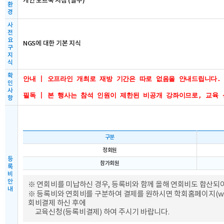
개인 노트북 지참 (필수)
환
경
사
전
요
NGS에 대한 기본 지식
구
지
식
확
안내 | 오프라인 개최로 재방 기간은 따로 없음을 안내드립니다. 
인
사
필독 | 본 행사는 참석 인원이 제한된 비공개 강좌이므로, 교육
항
구분
정회원
등
참가회원
록
비
안
※ 연회비를 미납하신 경우, 등록비와 함께 올해 연회비도 합산되
내
※ 등록비와 연회비를 구분하여 결제를 원하시면 학회홈페이지(
w
회비결제 하신 후에
교육신청(등록비결제) 하여 주시기 바랍니다.