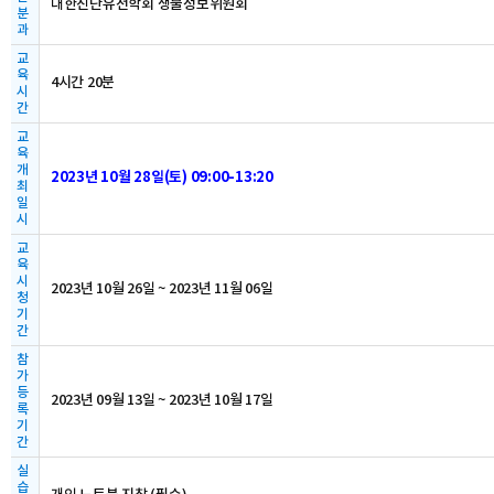
대한진단유전학회 생물정보위원회
분
과
교
육
4시간 20분
시
간
교
육
개
2023년 10월 28일(토) 09:00-13:20
최
일
시
교
육
시
2023년 10월 26일 ~ 2023년 11월 06일
청
기
간
참
가
등
2023년 09월 13일 ~ 2023년 10월 17일
록
기
간
실
습