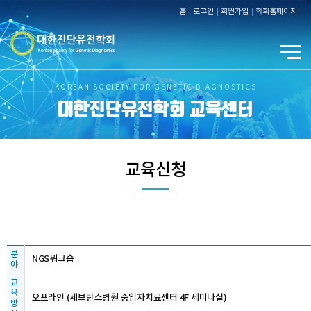
홈
로그인
회원가입
학회홈페이지
KOREAN SOCIETY FOR GENETIC DIAGNOSTICS
대한진단유전학회 교육센터
교육신청
분
NGS워크숍
야
교
육
오프라인 (세브란스병원 중입자치료센터 4F 세미나실)
방