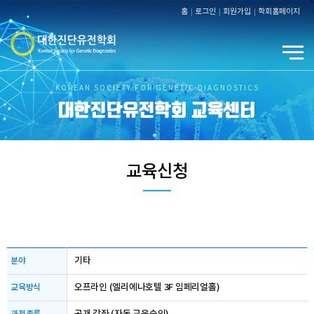
홈
로그인
회원가입
학회홈페이지
KOREAN SOCIETY FOR GENETIC DIAGNOSTICS
대한진단유전학회 교육센터
교육신청
기타
분야
오프라인 (엘리에나호텔 3F 임페리얼홀)
교육방식