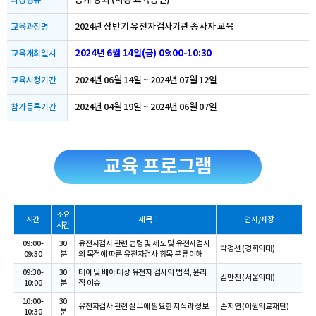
공개 강좌 (자동 교육승인)
과정종류
2024년 상반기 유전자검사기관 종사자 교육
교육과정명
2024년 6월 14일(금) 09:00-10:30
교육개최일시
2024년 06월 14일 ~ 2024년 07월 12일
교육시청기간
2024년 04월 19일 ~ 2024년 06월 07일
참가등록기간
교육 프로그램
소요
시간
제목
연자/좌장
시간
09:00-
30
유전자검사 관련 법령 및 제도 및 유전자검사
박경선 (경희의대)
09:30
분
의 목적에 따른 유전자검사 항목 분류 이해
09:30-
30
태아 및 배아 대상 유전자 검사의 법적, 윤리
김만진 (서울의대)
10:00
분
적 이슈
10:00-
30
유전자검사 관련 실무에 필요한 지식과 정보
손지연 (이원의료재단)
10:30
분