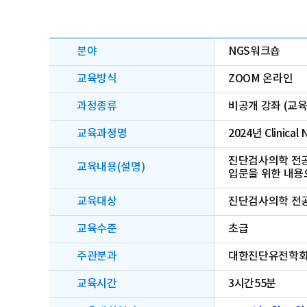
분야
NGS워크숍
교육방식
ZOOM 온라인
과정종류
비공개 강좌 (교
교육과정명
2024년 Clinical
진단검사의학 전공
교육내용(설명)
입문을 위한 내용
교육대상
진단검사의학 전공
교육수준
초급
주관분과
대한진단유전학회 
교육시간
3시간55분