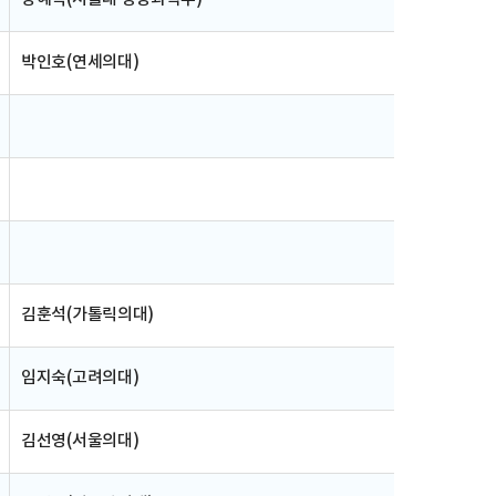
박인호(연세의대)
김훈석(가톨릭의대)
임지숙(고려의대)
김선영(서울의대)