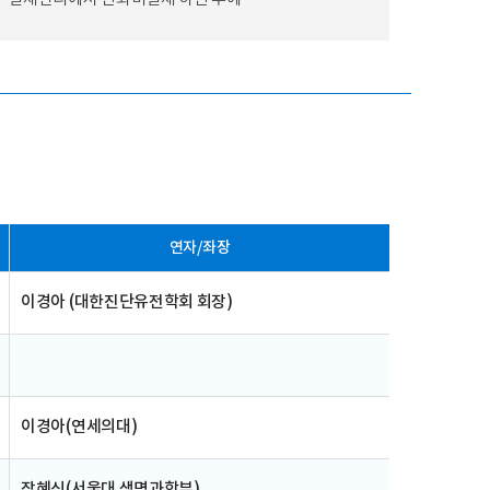
연자/좌장
이경아 (대한진단유전학회 회장)
이경아(연세의대)
장혜식(서울대 생명과학부)