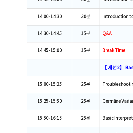
14:00-14:30
30분
Introduction t
14:30-14:45
15분
Q&A
14:45-15:00
15분
Break Time
【 세션2】 Basi
15:00-15:25
25분
Troubleshooti
15:25-15:50
25분
Germline Varia
15:50-16:15
25분
Basic Interpre