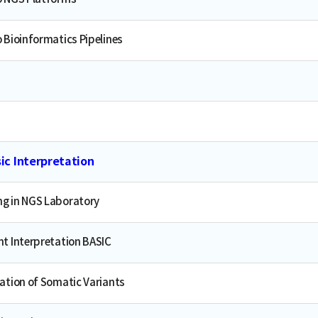
o Bioinformatics Pipelines
c Interpretation
ng in NGS Laboratory
nt Interpretation BASIC
tation of Somatic Variants