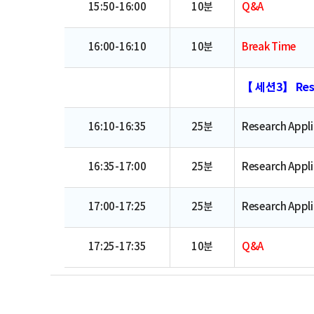
15:50-16:00
10분
Q&A
16:00-16:10
10분
Break Time
【 세션3】 Rese
16:10-16:35
25분
Research Appli
16:35-17:00
25분
Research Appl
17:00-17:25
25분
Research Appli
17:25-17:35
10분
Q&A