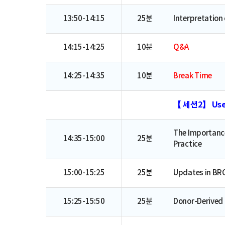
13:50-14:15
25분
Interpretation
14:15-14:25
10분
Q&A
14:25-14:35
10분
Break Time
【 세션2】 Usefu
The Importance 
14:35-15:00
25분
Practice
15:00-15:25
25분
Updates in BRC
15:25-15:50
25분
Donor-Derived 