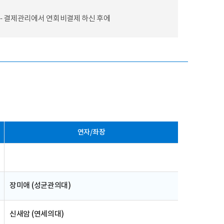
 - 결제관리에서 연회비결제 하신 후에
연자/좌장
장미애 (성균관의대)
신새암 (연세의대)