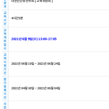
대한진단유전학회 [ 교육위원회 ]
분
과
교
육
4시간5분
시
간
교
육
개
2021년 6월 9일(수) 13:00-17:05
최
일
시
교
육
시
2021년 06월 10일 ~ 2021년 06월 24일
청
기
간
참
가
등
2021년 04월 30일 ~ 2021년 06월 04일
록
기
간
사
전