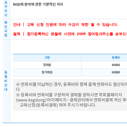
요
NGS에 분석에 관한 기본적인 지식
구
지
식
확
안내 | 교육 신청 인원에 따라 수강이 제한 될 수 있습니다.

인
사
필독 | 참가등록하신 분들께 사전에 ZOOM 참여링크주소를 송부
항
구분
등록비
정회원
40000
등
참가회원
60000
록
비
※ 연회비를 미납하신 경우, 등록비와 함께 올해 연회비도 합산되
안
다.
내
※ 등록비와 연회비를 구분하여 결제를 원하시면 학회홈페이지
(
www.ksgd.org
) 마이페이지 - 결제관리에서 연회비결제 하신 
교육신청(등록비결제) 하여 주시기 바랍니다.