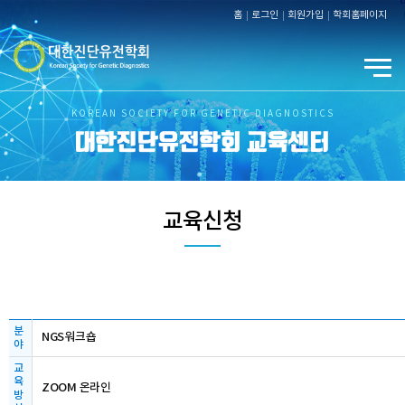
홈
로그인
회원가입
학회홈페이지
KOREAN SOCIETY FOR GENETIC DIAGNOSTICS
대한진단유전학회 교육센터
교육신청
분
NGS워크숍
야
교
육
ZOOM 온라인
방