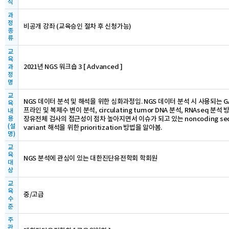
식
과
정
비공개 강좌 (교육승인 절차 후 신청가능)
종
류
교
육
2021년 NGS 워크숍 3 [ Advanced ]
과
정
명
교
NGS 데이터 분석 및 해석을 위한 심화과정임. NGS 데이터 분석 시 사용되는 G
육
프라인 및 복제수 변이 분석, circulating tumor DNA 분석, RNAseq 분석
내
용
장유전체 검사의 접근성이 점차 높아지면서 이슈가 되고 있는 noncoding seq
(설
variant 해석을 위한 prioritization 방법을 알아봄.
명)
교
육
NGS 분석에 관심이 있는 대한진단유전학회 학회원
대
상
교
육
중/고급
수
준
주
관