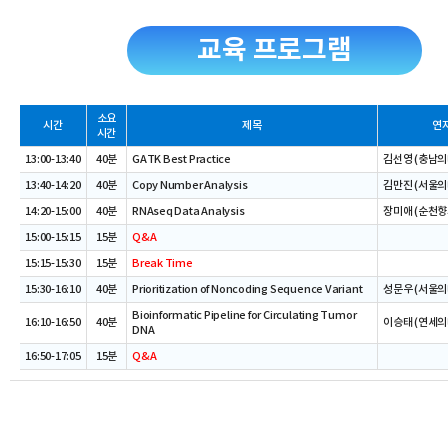
교육 프로그램
소요
시간
제목
연
시간
13:00-13:40
40분
GATK Best Practice
김선영 (충남의
13:40-14:20
40분
Copy Number Analysis
김만진 (서울의
14:20-15:00
40분
RNAseq Data Analysis
장미애 (순천향
15:00-15:15
15분
Q&A
15:15-15:30
15분
Break Time
15:30-16:10
40분
Prioritization of Noncoding Sequence Variant
성문우 (서울의
Bioinformatic Pipeline for Circulating Tumor
16:10-16:50
40분
이승태 (연세의
DNA
16:50-17:05
15분
Q&A