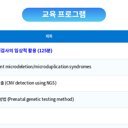
교육 프로그램
제목
전검사의 임상적 활용 (125분)
ent microdeletion/microduplication syndromes
(CNV detection using NGS)
Prenatal genetic testing method)