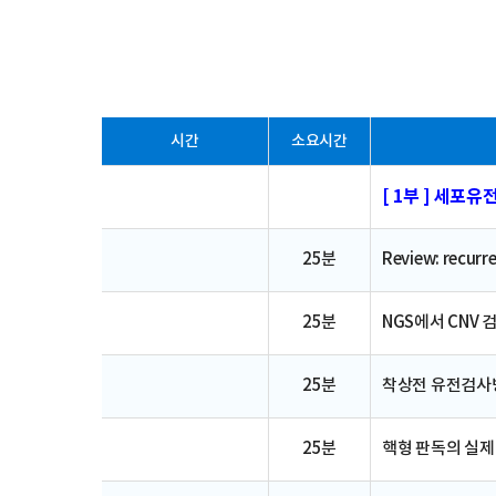
시간
소요시간
[ 1부 ] 세포유
25분
Review: recurr
25분
NGS에서 CNV 검출 
25분
착상전 유전검사방법 (
25분
핵형 판독의 실제