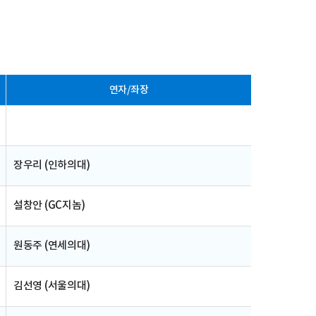
연자/좌장
장우리 (인하의대)
설창안 (GC지놈)
원동주 (연세의대)
김선영 (서울의대)