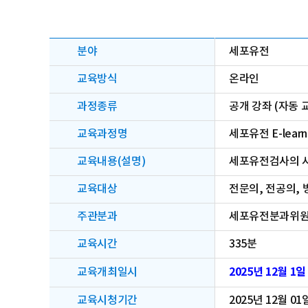
분야
세포유전
교육방식
온라인
과정종류
공개 강좌 (자동 
교육과정명
세포유전 E-learn
교육내용(설명)
세포유전검사의 시행
교육대상
전문의, 전공의, 
주관분과
세포유전분과위
교육시간
335분
2025년 12월 1일
교육개최일시
교육시청기간
2025년 12월 01