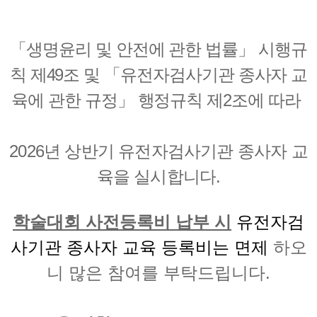
「
생명윤리 및 안전에 관한 법률
」
시행규
칙 제
49
조 및
「유전자검사기관 종사자 교
육에 관한 규정
」 행정규칙 제2조
에
따라
2026
년 상반기
유전자검사기관 종사자 교
육을 실시합니다
.
학술대회 사전등록비 납부 시
유전자검
사기관 종사자 교육 등록비는
면제
하오
니 많은 참여를 부탁드립니다.